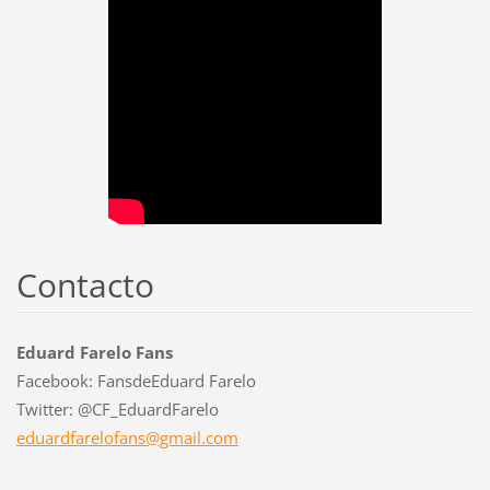
Contacto
Eduard Farelo Fans
Facebook: FansdeEduard Farelo
Twitter: @CF_EduardFarelo
eduardfa
relofans
@gmail.c
om