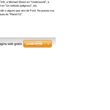
Firth, a
Michael Sheen en "Underworld", a
 en "Un método peligroso", etc.
lin o alguno que otro de Ford. Ha puesto voz
uta de "Planet 51".
gina web gratis