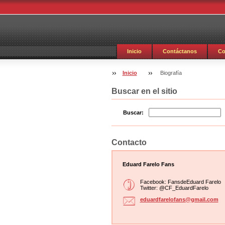
Inicio
Contáctanos
Co
Inicio
Biografía
Buscar en el sitio
Buscar:
Contacto
Eduard Farelo Fans
Facebook: FansdeEduard Farelo
Twitter: @CF_EduardFarelo
eduardfa
relofans
@gmail.c
om