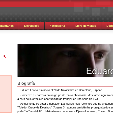
mentarios
Novedades
Fotogalería
Libro de visitas
Dobl
Biografía
Eduard Farelo Nin nació el 20 de Noviembre en Barcelona, España.
Comenzó su carrera en un grupo de teatro aficionado. Más tarde ingresó en e
a esto se le ofreció la oportunidad de trabajar en una serie de TV3.
Actualmente es actor y doblador. Las series más recientes que ha protagoni
"Toledo, Cruce de Destinos" (Antena 3), aunque también ha protagonizado se
poder" o "Vendelplà". Habitualmente pone voz a
Djimon Hounsou, Edward Bur