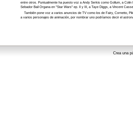
entre otros. Puntualmente ha puesto voz a
Andy Serkis como Gollum, a
Colin 
Sebador Bail Organa en "Star Wars" ep. II y III, a
Taye Diggs, a Vincent Cassel
También pone voz a varios anuncios de TV como los de Fairy, Cornetto, Piko
a varios personajes de animación, por nombrar uno podríamos decir el astrona
Crea una pá