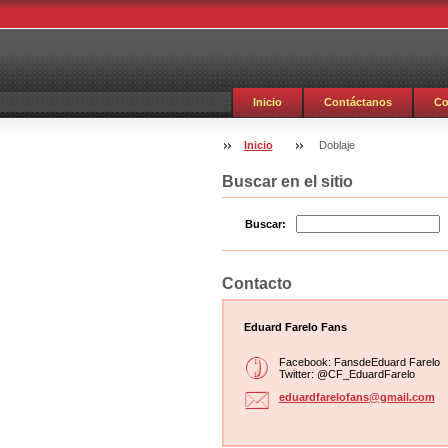
Inicio
Contáctanos
Co
Inicio
Doblaje
Buscar en el sitio
Buscar:
Contacto
Eduard Farelo Fans
Facebook: FansdeEduard Farelo
Twitter: @CF_EduardFarelo
eduardfa
relofans
@gmail.c
om