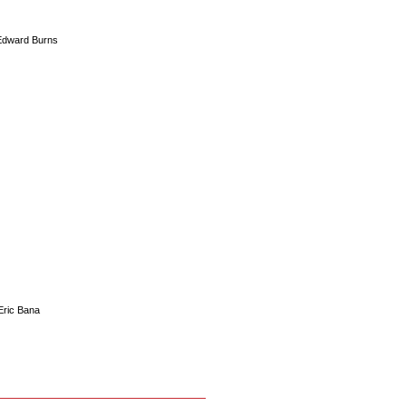
Edward Burns
Eric Bana