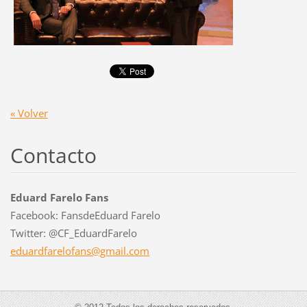
« Volver
Contacto
Eduard Farelo Fans
Facebook: FansdeEduard Farelo
Twitter: @CF_EduardFarelo
eduardfa
relofans
@gmail.c
om