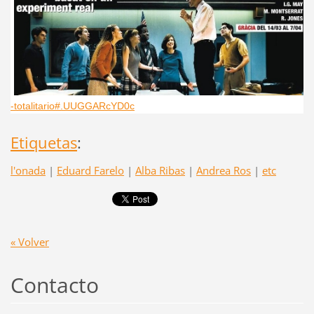
-totalitario#.UUGGARcYD0c
Etiquetas
:
l'onada
|
Eduard Farelo
|
Alba Ribas
|
Andrea Ros
|
etc
« Volver
Contacto