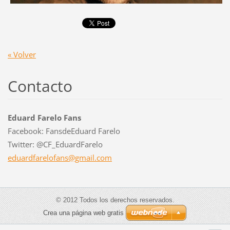
« Volver
Contacto
Eduard Farelo Fans
Facebook: FansdeEduard Farelo
Twitter: @CF_EduardFarelo
eduardfa
relofans
@gmail.c
om
© 2012 Todos los derechos reservados.
Crea una página web gratis