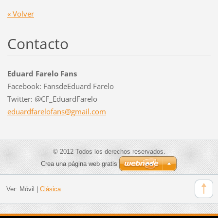
« Volver
Contacto
Eduard Farelo Fans
Facebook: FansdeEduard Farelo
Twitter: @CF_EduardFarelo
eduardfa
relofans
@gmail.c
om
© 2012 Todos los derechos reservados.
Crea una página web gratis
Ver:
Móvil
|
Clásica