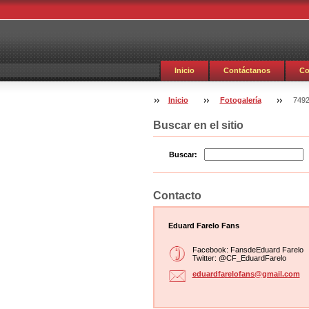
Inicio
Contáctanos
Co
Inicio
Fotogalería
7492
Buscar en el sitio
Buscar:
Contacto
Eduard Farelo Fans
Facebook: FansdeEduard Farelo
Twitter: @CF_EduardFarelo
eduardfa
relofans
@gmail.c
om