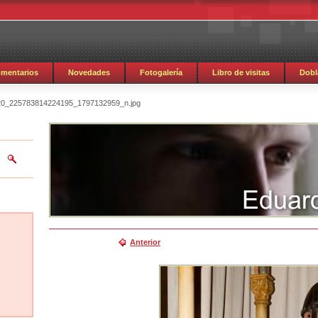
mentarios
Novedades
Fotogalería
Libro de visitas
Dobl
0_225783814224195_1797132959_n.jpg
Anterior