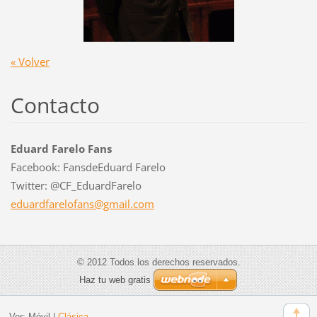
« Volver
Contacto
Eduard Farelo Fans
Facebook: FansdeEduard Farelo
Twitter: @CF_EduardFarelo
eduardfa
relofans
@gmail.c
om
© 2012 Todos los derechos reservados.
Haz tu web gratis
Ver:
Móvil
|
Clásica