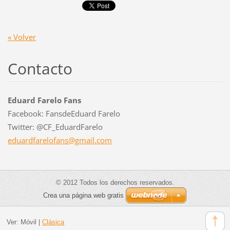
« Volver
Contacto
Eduard Farelo Fans
Facebook: FansdeEduard Farelo
Twitter: @CF_EduardFarelo
eduardfa
relofans
@gmail.c
om
© 2012 Todos los derechos reservados.
Crea una página web gratis
Ver:
Móvil
|
Clásica