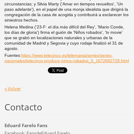
circunstancias; y Silvia Marty ('Amar en tiempos revueltos', 'Un
paso adelante'), en el papel de una monja idealista que dirigirá la
congregación de la casa de acogida y contribuirá a esclarecer los
siniestros hechos.
Helena Medina ('23-F: el día más difícil del Rey', 'Mario Conde,
los días de gloria') firma el guión de 'Niños robados', 'tv movie'
que se grabó en localizaciones naturales y urbanas de la
comunidad de Madrid y Segovia y cuyo rodaje finalizó el 31 de
agosto.
Fuentes:
https://www.telecinco.es/telemania/series/series-
nacionales/telecinco-produce-ninos-robados_5_1672682728.html
« Volver
Contacto
Eduard Farelo Fans
Facebook: FansdeEduard Farelo