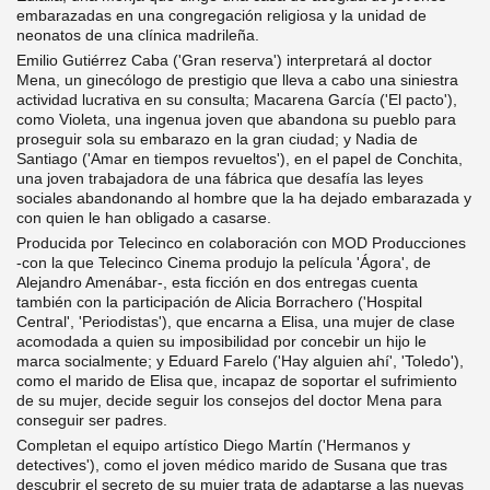
embarazadas en una congregación religiosa y la unidad de
neonatos de una clínica madrileña.
Emilio Gutiérrez Caba ('Gran reserva') interpretará al doctor
Mena, un ginecólogo de prestigio que lleva a cabo una siniestra
actividad lucrativa en su consulta; Macarena García ('El pacto'),
como Violeta, una ingenua joven que abandona su pueblo para
proseguir sola su embarazo en la gran ciudad; y Nadia de
Santiago ('Amar en tiempos revueltos'), en el papel de Conchita,
una joven trabajadora de una fábrica que desafía las leyes
sociales abandonando al hombre que la ha dejado embarazada y
con quien le han obligado a casarse.
Producida por Telecinco en colaboración con MOD Producciones
-con la que Telecinco Cinema produjo la película 'Ágora', de
Alejandro Amenábar-, esta ficción en dos entregas cuenta
también con la participación de Alicia Borrachero ('Hospital
Central', 'Periodistas'), que encarna a Elisa, una mujer de clase
acomodada a quien su imposibilidad por concebir un hijo le
marca socialmente; y Eduard Farelo ('Hay alguien ahí', 'Toledo'),
como el marido de Elisa que, incapaz de soportar el sufrimiento
de su mujer, decide seguir los consejos del doctor Mena para
conseguir ser padres.
Completan el equipo artístico Diego Martín ('Hermanos y
detectives'), como el joven médico marido de Susana que tras
descubrir el secreto de su mujer trata de adaptarse a las nuevas